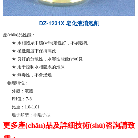
DZ-1231X 皂化液消泡劑
產(chǎn)品性能：
★ 水相體系中穩(wěn)定性好，不易破乳
★ 極低濃度下保持高效
★ 良好的分散性，水溶性能優(yōu)良
★ 用于控制水相體系的泡沫
★ 無毒性，不會燃燒
物理特性：
外觀：液
體
PH值：7-8
比重：
1.0-1.01
離子
類型：非離子型
更多產(chǎn)品及詳細技術(shù)咨詢請致