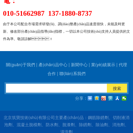
電
：
010-51662987 137-1880-8737
由于本公司配合市場需求研發(fā)、調(diào)整產(chǎn)品速度很快，
未
能及時更
新、修改部分產(chǎn)品指導(dǎo)指標，一切以本公司技術(shù)支持人員提供的文
件
為準。敬請諒解
！
關(guān)于我們
|
產(chǎn)品中心
|
新聞中心
|
業(yè)績展示
|
代理
合作
|
聯(lián)系我們
搜索
分享：
北京筑寶技術(shù)有限公司主要產(chǎn)品：鋼筋除銹劑、切削液消
泡劑、混凝土脫模劑、防水劑、脫漆劑、除銹劑、除油劑、消泡劑、
清洗劑