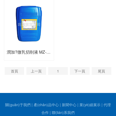
潤加?微乳切削液 MZ-9020B
首頁
上一頁
1
下一頁
尾頁
關(guān)于我們
|
產(chǎn)品中心
|
新聞中心
|
業(yè)績展示
|
代理
合作
|
聯(lián)系我們