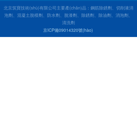
北京筑寶技術(shù)有限公司主要產(chǎn)品：鋼筋除銹劑、切削液消
泡劑、混凝土脫模劑、防水劑、脫漆劑、除銹劑、除油劑、消泡劑、
清洗劑
京ICP備09014320號(hào)